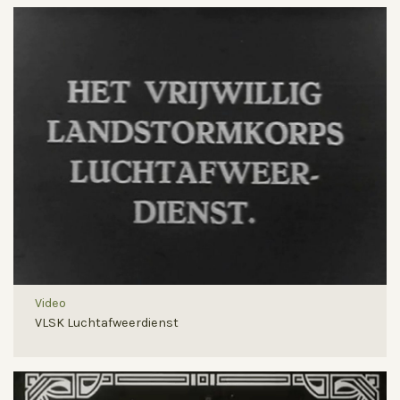
Video
VLSK Luchtafweerdienst