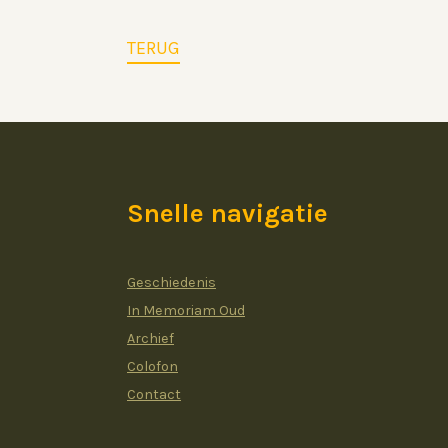
TERUG
Snelle navigatie
Geschiedenis
In Memoriam Oud
Archief
Colofon
Contact