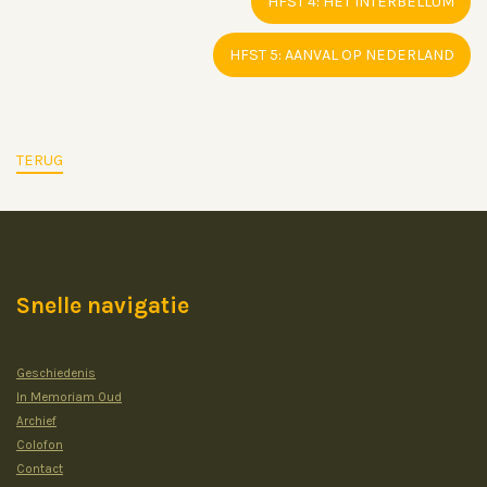
HFST 4: HET INTERBELLUM
HFST 5: AANVAL OP NEDERLAND
TERUG
Snelle navigatie
Geschiedenis
In Memoriam Oud
Archief
Colofon
Contact