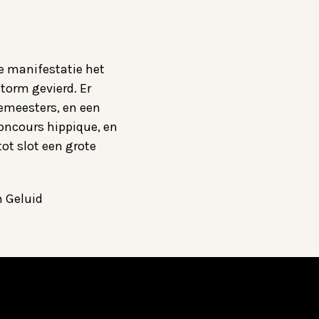
e manifestatie het
storm gevierd. Er
gemeesters, en een
concours hippique, en
ot slot een grote
n Geluid