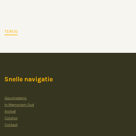
TERUG
Snelle navigatie
Geschiedenis
In Memoriam Oud
Archief
Colofon
Contact