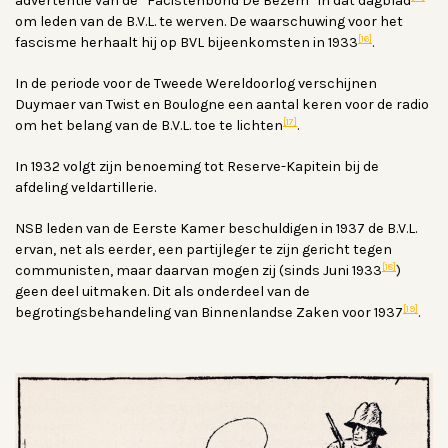
advertentie van de “Facistenbond De Bezem” in dat dagblad
om leden van de B.V.L. te werven. De waarschuwing voor het
[16]
fascisme herhaalt hij op BVL bijeenkomsten in 1933
.
In de periode voor de Tweede Wereldoorlog verschijnen
Duymaer van Twist en Boulogne een aantal keren voor de radio
[17]
om het belang van de B.V.L. toe te lichten
.
In 1932 volgt zijn benoeming tot Reserve-Kapitein bij de
afdeling veldartillerie.
NSB leden van de Eerste Kamer beschuldigen in 1937 de B.V.L.
ervan, net als eerder, een partijleger te zijn gericht tegen
[18]
communisten, maar daarvan mogen zij (sinds Juni 1933
)
geen deel uitmaken. Dit als onderdeel van de
[19]
begrotingsbehandeling van Binnenlandse Zaken voor 1937
.