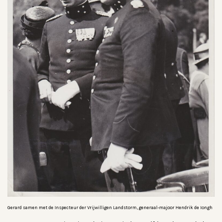
Gerard samen met de Inspecteur der Vrijwilligen Landstorm, generaal-majoor Hendrik de Iongh