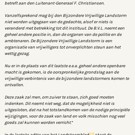
betreft aan den Luitenant-Generaal F. Christiansen.
Vanzelfsprekend mag bij den Bijzondere Vrijwillige Landstorm
niet worden uitgegaan van de gedachte, alsof er niets is
veranderd met betrekking tot dit instituut. De B.V.L. neemt een
geheel andere positie in, dan de organen van de politie en de
ambtenaren. De Bijzondere Vrijwillige Landstorm is een
organisatie van vrijwilligers tot onverplichten steun aan het
wettig gezag.
Nu er in de plaats van dit laatste e.e.a. geheel andere openbare
macht is gekomen, is de oorspronkelijke grondslag aan de
vrijwillige verbintenis van de bijzondere landstormers komen te
ontvallen.
Deze zaak zal men, om zuiver te staan, zich goed moeten
indenken. Dit neemt niet weg, dat de mogelijkheid niet is
uitgesloten, dat na het totstandkomen van de nodige principiële
wijzigingen, voor de zaak van land en volk misschien nog veel
goeds zal kunnen worden verricht.
“
[23]
In de laatste editie van het Landstormblad
staat de