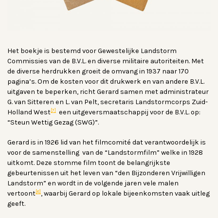
Het boekje is bestemd voor Gewestelijke Landstorm
Commissies van de B.V.L. en diverse militaire autoriteiten. Met
de diverse herdrukken groeit de omvang in 1937 naar 170
pagina’s. Om de kosten voor dit drukwerk en van andere B.V.L.
uitgaven te beperken, richt Gerard samen met administrateur
G. van Sitteren en L. van Pelt, secretaris Landstormcorps Zuid-
[7]
Holland West
een uitgeversmaatschappij voor de B.V.L. op:
“Steun Wettig Gezag (SWG)”.
Gerard is in 1926 lid van het filmcomité dat verantwoordelijk is
voor de samenstelling van de “Landstormfilm” welke in 1928
uitkomt. Deze stomme film toont de belangrijkste
gebeurtenissen uit het leven van “den Bijzonderen Vrijwilligen
Landstorm” en wordt in de volgende jaren vele malen
[8]
vertoont
, waarbij Gerard op lokale bijeenkomsten vaak uitleg
geeft.