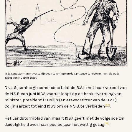
In de Landstormkrant verschijnt een tekening van de Spittende Landstormman, die op de
zweep van Mussert staat.
Dr. J. Gijsenbergh concludeert dat de B.V.L. met haar verbod van
de N.S.B. van juni 1933 vooruit loopt op de besluitvorming van
minister-president H. Colijn (en erevoorzitter van de B.V.L.).
[20]
Colijn aarzelt tot eind 1933 om de N.S.B. te verbieden
.
Het Landstormblad van maart 1937 geeft met de volgende zin
[21]
duidelijkheid over haar positie t.o.v. het wettig gezag
: