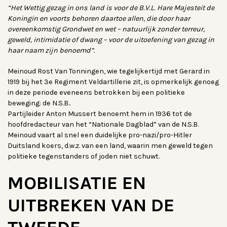
“Het Wettig gezag in ons land is voor de B.V.L. Hare Majesteit de
Koningin en voorts behoren daartoe allen, die door haar
overeenkomstig Grondwet en wet – natuurlijk zonder terreur,
geweld, intimidatie of dwang – voor de uitoefening van gezag in
haar naam zijn benoemd”.
Meinoud Rost Van Tonningen, wie tegelijkertijd met Gerard in
1919 bij het 3e Regiment Veldartillerie zit, is opmerkelijk genoeg
in deze periode eveneens betrokken bij een politieke
beweging: de N.S.B..
Partijleider Anton Mussert benoemt hem in 1936 tot de
hoofdredacteur van het “Nationale Dagblad” van de N.S.B.
Meinoud vaart al snel een duidelijke pro-nazi/pro-Hitler
Duitsland koers, d.w.z. van een land, waarin men geweld tegen
politieke tegenstanders of joden niet schuwt.
MOBILISATIE EN
UITBREKEN VAN DE