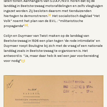
laten tonen. Aanhangers van S.D.A.P./N.V.V. horen dat bij de
landdag in Beetsterzwaag motorafdelingen en zelfs vliegtuigen
ingezet worden. Zij besloten daarom met tienduizenden
[9]
hiertegen te demonstreren.
Het socialistisch dagblad “Het
Volk” noemt het plan van de B.V.L. : “militaristische
[10]
propaganda”
.
Colijn en Duymaer van Twist maken op de landdag van
Beetsterzwaag in 1926 een plan tegen ‘de rode intimidatie’ en
Duymaer roept Boulogne bij zich met de vraag of een nationale
landdag zoals in Beetsterzwaag te organiseren is. Het
antwoord is “Ja, maar daar heb ik wel een jaar voorbereiding
voor nodig”
[11]