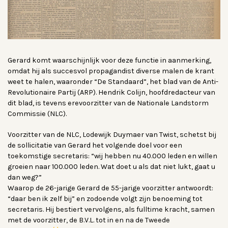
Gerard komt waarschijnlijk voor deze functie in aanmerking,
omdat hij als succesvol propagandist diverse malen de krant
weet te halen, waaronder “De Standaard”, het blad van de Anti-
Revolutionaire Partij (ARP). Hendrik Colijn, hoofdredacteur van
dit blad, is tevens erevoorzitter van de Nationale Landstorm
Commissie (NLC).
Voorzitter van de NLC, Lodewijk Duymaer van Twist, schetst bij
de sollicitatie van Gerard het volgende doel voor een
toekomstige secretaris: “wij hebben nu 40.000 leden en willen
groeien naar 100.000 leden. Wat doet u als dat niet lukt, gaat u
dan weg?”
Waarop de 26-jarige Gerard de 55-jarige voorzitter antwoordt:
“daar ben ik zelf bij” en zodoende volgt zijn benoeming tot
secretaris. Hij bestiert vervolgens, als fulltime kracht, samen
met de voorzitter, de B.V.L. tot in en na de Tweede