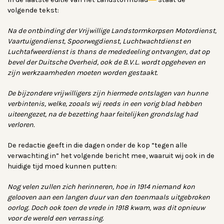
volgende tekst:
Na de ontbinding der Vrijwillige Landstormkorpsen Motordienst,
Vaartuigendienst, Spoorwegdienst, Luchtwachtdienst en
Luchtafweerdienst is thans de mededeeling ontvangen, dat op
bevel der Duitsche Overheid, ook de B.V.L. wordt opgeheven en
zijn werkzaamheden moeten worden gestaakt.
De bijzondere vrijwilligers zijn hiermede ontslagen van hunne
verbintenis, welke, zooals wij reeds in een vorig blad hebben
uiteengezet, na de bezetting haar feitelijken grondslag had
verloren.
De redactie geeft in die dagen onder de kop “tegen alle
verwachting in” het volgende bericht mee, waaruit wij ook in de
huidige tijd moed kunnen putten:
Nog velen zullen zich herinneren, hoe in 1914 niemand kon
gelooven aan een
langen duur van den toenmaals uitgebroken
oorlog.
Doch ook toen de vrede in 1918 kwam, was dit opnieuw
voor de wereld een verrassing.