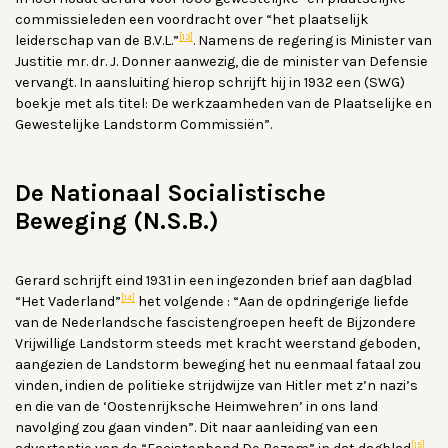
commissieleden een voordracht over “het plaatselijk
[13]
leiderschap van de B.V.L.”
. Namens de regering is Minister van
Justitie mr. dr. J. Donner aanwezig, die de minister van Defensie
vervangt. In aansluiting hierop schrijft hij in 1932 een (SWG)
boekje met als titel: De werkzaamheden van de Plaatselijke en
Gewestelijke Landstorm Commissiën”.
De Nationaal Socialistische
Beweging (N.S.B.)
Gerard schrijft eind 1931 in een ingezonden brief aan dagblad
[14]
“Het Vaderland”
het volgende : “Aan de opdringerige liefde
van de Nederlandsche fascistengroepen heeft de Bijzondere
Vrijwillige Landstorm steeds met kracht weerstand geboden,
aangezien de Landstorm beweging het nu eenmaal fataal zou
vinden, indien de politieke strijdwijze van Hitler met z’n nazi’s
en die van de ‘Oostenrijksche Heimwehren’ in ons land
navolging zou gaan vinden”. Dit naar aanleiding van een
[15]