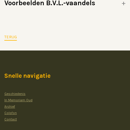
Voorbeelden B.V.L.-vaandels
TERUG
Snelle navigatie
Geschiedenis
In Memoriam Oud
Archief
Colofon
Contact