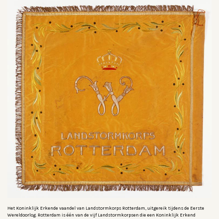
Het Koninklijk Erkende vaandel van Landstormkorps Rotterdam, uitgereik tijdens de Eerste
Wereldoorlog. Rotterdam is één van de vijf Landstormkorpsen die een Koninklijk Erkend